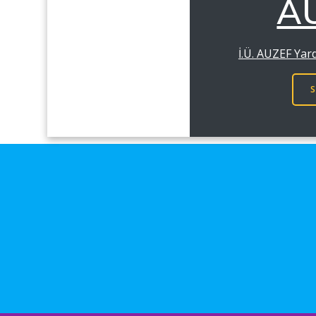
A
İ.Ü. AUZEF Yar
S