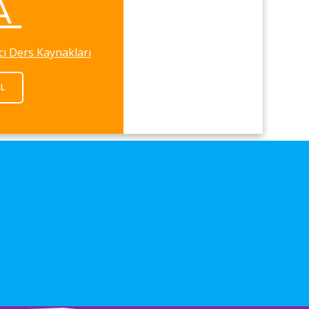
A
cı Ders Kaynakları
AL