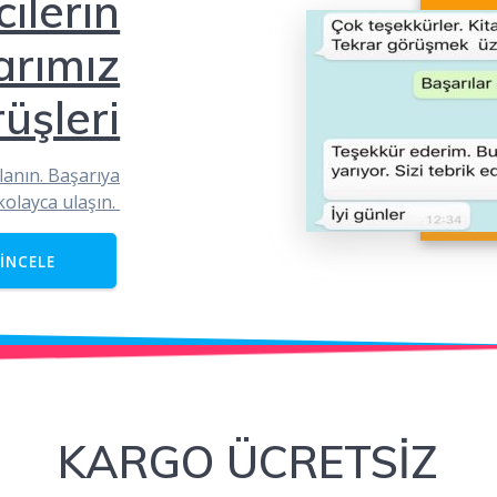
ilerin
arımız
üşleri
lanın. Başarıya
kolayca ulaşın.
İNCELE
KARGO ÜCRETSİZ