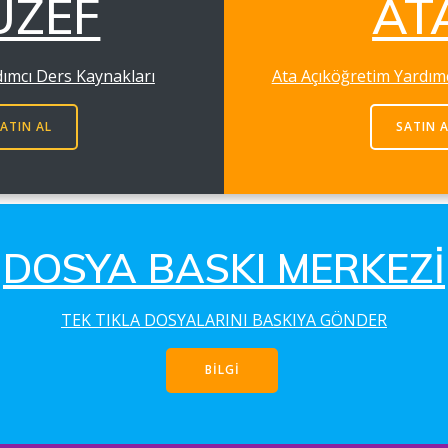
UZEF
AT
dımcı Ders Kaynakları
Ata Açıköğretim Yardım
ATIN AL
SATIN 
DOSYA BASKI MERKEZİ
TEK TIKLA DOSYALARINI BASKIYA GÖNDER
BİLGİ