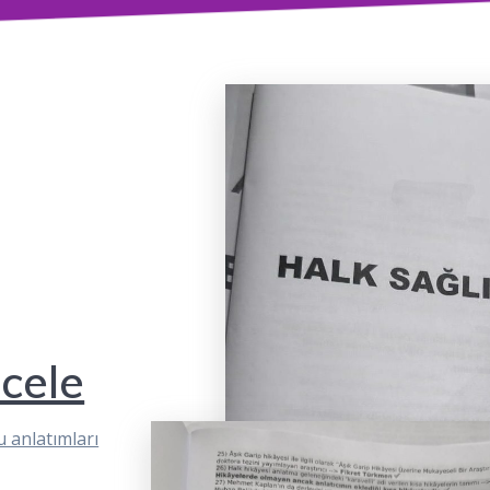
ncele
 anlatımları