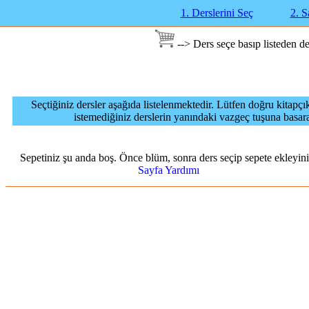
1. Derslerini Seç
2. S
--> Ders seçe basıp listeden der
Seçtiğiniz dersler aşağıda listelenmektedir. Lütfen doğru kitapç
istemediğiniz derslerin yanındaki vazgeç tuşuna basara
Sepetiniz şu anda boş. Önce blüm, sonra ders seçip sepete ekleyini
Sayfa Yardımı