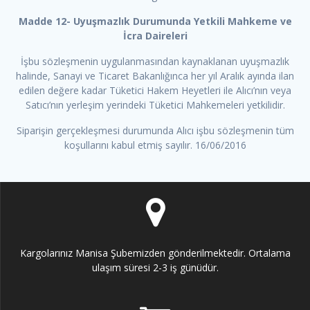
Madde 12- Uyuşmazlık Durumunda Yetkili Mahkeme ve
İcra Daireleri
İşbu sözleşmenin uygulanmasından kaynaklanan uyuşmazlık
halinde, Sanayi ve Ticaret Bakanlığınca her yıl Aralık ayında ilan
edilen değere kadar Tüketici Hakem Heyetleri ile Alıcı’nın veya
Satıcı’nın yerleşim yerindeki Tüketici Mahkemeleri yetkilidir.
Siparişin gerçekleşmesi durumunda Alıcı işbu sözleşmenin tüm
koşullarını kabul etmiş sayılır. 16/06/2016
Kargolarınız Manisa Şubemizden gönderilmektedir. Ortalama
ulaşım süresi 2-3 iş günüdür.