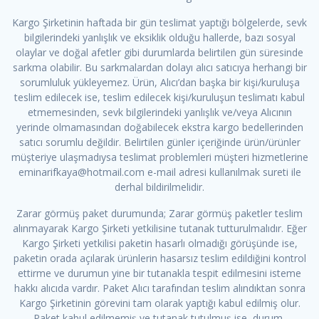
Kargo Şirketinin haftada bir gün teslimat yaptığı bölgelerde, sevk
bilgilerindeki yanlışlık ve eksiklik olduğu hallerde, bazı sosyal
olaylar ve doğal afetler gibi durumlarda belirtilen gün süresinde
sarkma olabilir. Bu sarkmalardan dolayı alıcı satıcıya herhangi bir
sorumluluk yükleyemez. Ürün, Alıcı’dan başka bir kişi/kuruluşa
teslim edilecek ise, teslim edilecek kişi/kuruluşun teslimatı kabul
etmemesinden, sevk bilgilerindeki yanlışlık ve/veya Alıcının
yerinde olmamasından doğabilecek ekstra kargo bedellerinden
satıcı sorumlu değildir. Belirtilen günler içeriğinde ürün/ürünler
müşteriye ulaşmadıysa teslimat problemleri müşteri hizmetlerine
eminarifkaya@hotmail.com e-mail adresi kullanılmak sureti ile
derhal bildirilmelidir.
Zarar görmüş paket durumunda; Zarar görmüş paketler teslim
alınmayarak Kargo Şirketi yetkilisine tutanak tutturulmalıdır. Eğer
Kargo Şirketi yetkilisi paketin hasarlı olmadığı görüşünde ise,
paketin orada açılarak ürünlerin hasarsız teslim edildiğini kontrol
ettirme ve durumun yine bir tutanakla tespit edilmesini isteme
hakkı alıcıda vardır. Paket Alıcı tarafından teslim alındıktan sonra
Kargo Şirketinin görevini tam olarak yaptığı kabul edilmiş olur.
Paket kabul edilmemiş ve tutanak tutulmuş ise, durum,