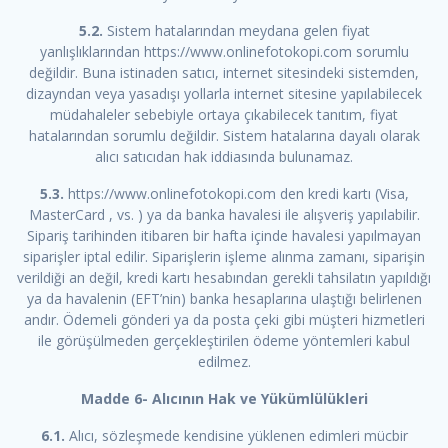
5.2.
Sistem hatalarından meydana gelen fiyat
yanlışlıklarından https://www.onlinefotokopi.com sorumlu
değildir. Buna istinaden satıcı, internet sitesindeki sistemden,
dizayndan veya yasadışı yollarla internet sitesine yapılabilecek
müdahaleler sebebiyle ortaya çıkabilecek tanıtım, fiyat
hatalarından sorumlu değildir. Sistem hatalarına dayalı olarak
alıcı satıcıdan hak iddiasında bulunamaz.
5.3.
https://www.onlinefotokopi.com den kredi kartı (Visa,
MasterCard , vs. ) ya da banka havalesi ile alışveriş yapılabilir.
Sipariş tarihinden itibaren bir hafta içinde havalesi yapılmayan
siparişler iptal edilir. Siparişlerin işleme alınma zamanı, siparişin
verildiği an değil, kredi kartı hesabından gerekli tahsilatın yapıldığı
ya da havalenin (EFT’nin) banka hesaplarına ulaştığı belirlenen
andır. Ödemeli gönderi ya da posta çeki gibi müşteri hizmetleri
ile görüşülmeden gerçekleştirilen ödeme yöntemleri kabul
edilmez.
Madde 6- Alıcının Hak ve Yükümlülükleri
6.1.
Alıcı, sözleşmede kendisine yüklenen edimleri mücbir