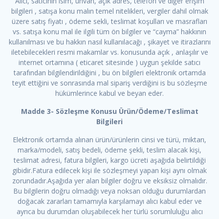
Alıcı, satıcının isim, unvan, açık adres, telefon ve diğer erişim
bilgileri , satışa konu malın temel nitelikleri, vergiler dahil olmak
üzere satış fiyatı , ödeme sekli, teslimat koşulları ve masrafları
vs. satışa konu mal ile ilgili tüm ön bilgiler ve “cayma” hakkının
kullanılması ve bu hakkın nasıl kullanılacağı , şikayet ve itirazlarını
iletebilecekleri resmi makamlar vs. konusunda açık , anlaşılır ve
internet ortamına ( eticaret sitesinde ) uygun şekilde satıcı
tarafından bilgilendirildiğini , bu ön bilgileri elektronik ortamda
teyit ettiğini ve sonrasında mal sipariş verdiğini is bu sözleşme
hükümlerince kabul ve beyan eder.
Madde 3- Sözleşme Konusu Ürün/Ödeme/Teslimat
Bilgileri
Elektronik ortamda alınan ürün/ürünlerin cinsi ve türü, miktarı,
marka/modeli, satış bedeli, ödeme şekli, teslim alacak kişi,
teslimat adresi, fatura bilgileri, kargo ücreti aşağıda belirtildiği
gibidir.Fatura edilecek kişi ile sözleşmeyi yapan kişi aynı olmak
zorundadır.Aşağıda yer alan bilgiler doğru ve eksiksiz olmalıdır.
Bu bilgilerin doğru olmadığı veya noksan olduğu durumlardan
doğacak zararları tamamıyla karşılamayı alıcı kabul eder ve
ayrıca bu durumdan oluşabilecek her türlü sorumluluğu alıcı