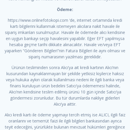
Ödeme:
https://www.onlinefotokopi.com ‘de, internet ortamında kredi
kartı bilgilerini kullanmak istemeyen alıcılara nakit havale ile
sipariş imkanları sunulmuştur. Havale ile ödemede alıcı kendisine
en uygun bankayı seçip havalesini yapabilir. Eğer EFT yapılmışsa
hesaba geçme tarihi dikkate alınacaktır. Havale ve/veya EFT
yaparken “Gönderen Bilgileri”nin Fatura Bilgileri ile aynı olması ve
sipariş numarasının yazılması gereklidir.
Ürünün tesliminden sonra Alıcı’ya ait kredi kartının Alıcı’nın
kusurundan kaynaklanmayan bir şekilde yetkisiz kişilerce haksız
veya hukuka aykırı olarak kullanılması nedeni ile ilgili banka veya
finans kuruluşun ürün bedelini Satıcı’ya ödememesi halinde,
Alıcı’nın kendisine teslim edilmiş ürünü 10 gün içinde Satıcı’ya
göndermesi zorunludur. Bu tür durumlarda nakliye giderleri
Alıcı’ya aittir.
Alıcı kredi kartı ile ödeme yapmayı tercih etmiş ise ALICI, ilgili faiz
oranlarını ve temerrüt faizi ile ilgili bilgileri bankasından ayrıca
teyit edeceğini, yürürlükte bulunan mevzuat hükümleri gereğince