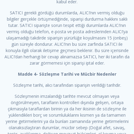
kabul eder.
SATICI gerekli gördüğü durumlarda, ALICI’nın vermiş olduğu
bilgiler gerçekle örtüşmediğinde, siparişi durdurma hakkını saklı
tutar. SATICI siparişte sorun tespit ettiği durumlarda ALICI’nın
vermiş olduğu telefon, e-posta ve posta adreslerinden ALICI’ya
ulaşamadığı takdirde siparişin yürürlüğe koyulmasını 15 (onbeş)
gün süreyle dondurur. ALICI’nın bu süre zarfında SATICI ile
konuyla ilgili olarak iletişime geçmesi beklenir. Bu süre içerisinde
ALICI’dan herhangi bir cevap alınamazsa SATICI, her iki tarafın da
zarar görmemesi için siparişi iptal eder.
Madde 4- Sözleşme Tarihi ve Mücbir Nedenler
Sözleşme tarihi, alıcı tarafından siparişin verildiği tarihdir.
Sözleşmenin imzalandığı tarihte mevcut olmayan veya
öngörülmeyen, tarafların kontrolleri dışında gelişen, ortaya
çıkmasıyla taraflardan birinin ya da her ikisinin de sözleşme ile
yüklendikleri borç ve sorumluluklarını kısmen ya da tamamen
yerine getirmelerini ya da bunları zamanında yerine getirmelerini
olanaksızlaştıran durumlar, mücbir sebep (Doğal afet, savaş,
terör, ayaklanma, değişen mevzuat hükümleri, el koyma veya