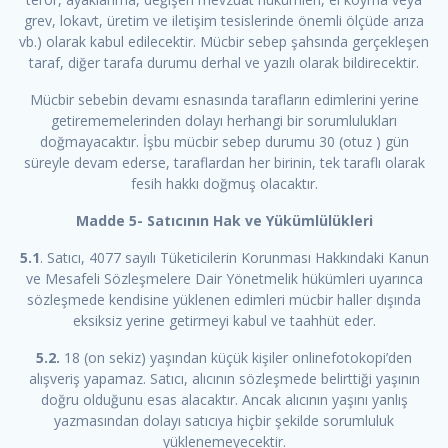
grev, lokavt, üretim ve iletişim tesislerinde önemli ölçüde arıza
vb.) olarak kabul edilecektir. Mücbir sebep şahsında gerçekleşen
taraf, diğer tarafa durumu derhal ve yazılı olarak bildirecektir.
Mücbir sebebin devamı esnasında tarafların edimlerini yerine
getirememelerinden dolayı herhangi bir sorumlulukları
doğmayacaktır. İşbu mücbir sebep durumu 30 (otuz ) gün
süreyle devam ederse, taraflardan her birinin, tek taraflı olarak
fesih hakkı doğmuş olacaktır.
Madde 5- Satıcının Hak ve Yükümlülükleri
5.1
. Satıcı, 4077 sayılı Tüketicilerin Korunması Hakkındaki Kanun
ve Mesafeli Sözleşmelere Dair Yönetmelik hükümleri uyarınca
sözleşmede kendisine yüklenen edimleri mücbir haller dışında
eksiksiz yerine getirmeyi kabul ve taahhüt eder.
5.2.
18 (on sekiz) yaşından küçük kişiler onlinefotokopi’den
alışveriş yapamaz. Satıcı, alıcının sözleşmede belirttiği yaşının
doğru olduğunu esas alacaktır. Ancak alıcının yaşını yanlış
yazmasından dolayı satıcıya hiçbir şekilde sorumluluk
yüklenemeyecektir.