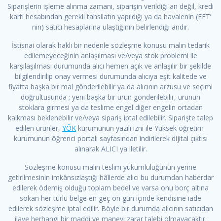
Siparişlerin işleme alınma zamanı, siparişin verildiği an değil, kredi
kartı hesabından gerekli tahsilatın yapıldığı ya da havalenin (EFT’
nin) satıcı hesaplarına ulaştığının belirlendiği andır.
İstisnai olarak haklı bir nedenle sözleşme konusu malın tedarik
edilemeyeceğinin anlaşılması ve/veya stok problemi ile
karşılaşılması durumunda alıcı hemen açık ve anlaşılır bir şekilde
bilgilendirilip onay vermesi durumunda alıcıya eşit kalitede ve
fiyatta başka bir mal gönderilebilir ya da alıcının arzusu ve seçimi
doğrultusunda ; yeni başka bir ürün gönderilebilir, ürünün
stoklara girmesi ya da teslime engel diğer engelin ortadan
kalkması beklenebilir ve/veya sipariş iptal edilebilir. Siparişte talep
edilen ürünler,
YÖK
kurumunun yazılı izni ile Yüksek öğretim
kurumunun öğrenci portalı sayfasından indirilerek dijital çıktısı
alınarak ALICI ya iletilir.
Sözleşme konusu malın teslim yükümlülüğünün yerine
getirilmesinin imkânsızlaştığı hâllerde alıcı bu durumdan haberdar
edilerek ödemiş olduğu toplam bedel ve varsa onu borç altına
sokan her türlü belge en geç on gün içinde kendisine iade
edilerek sözleşme iptal edilir. Böyle bir durumda alıcının satıcıdan
ilave herhangi bir maddi ve manevi zarar talebi olmayacaktır.