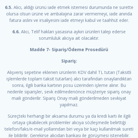
6.5.
Alıcı, aldığı ürünü iade etmek istemesi durumunda ne surette
olursa olsun ürüne ve ambalajına zarar vermemeyi, iade anında
fatura aslını ve irsaliyesini iade etmeyi kabul ve taahhüt eder.
6.6.
Alıcı, Telif hakları yasasına aykırı ürünleri talep ederse
sorumluluk alıcıya ait olacaktır.
Madde 7- Sipariş/Ödeme Prosedürü
Sipariş:
Alışveriş sepetine eklenen ürünlerin KDV dahil TL tutarı (Taksitli
işlemlerde toplam taksit tutarları) alıcı tarafından onaylandıktan
sonra, ilgili banka kartının posu üzerinden işleme alınır. Bu
nedenle siparişler, sevk edilmedenönce müşteriye sipariş onay
maili gönderilir. Sipariş Onay maili gönderilmeden sevkiyat
yapılmaz.
Süreçteki herhangi bir aksama durumu ya da kredi kartı ile ilgili
ortaya çıkabilecek problemler alıcıya sözleşmede belirttiği
telefon/faks/e-mail yollarından biri veya bir kaçı kullanılmak sureti
ile bildirilir. Gerekirse alıcıdan bankası ile görüşmesi istenebilir.