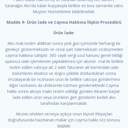
tutanağın Alıcı’da kalan kopyasıyla birlikte en kısa zamanda satıcı
Müşteri Hizmetlerine bildirilmelidir.
Madde 9- Ürün İade ve Cayma Hakkına İlişkin Prosedürü
Ürün İade:
Alıcı malı teslim aldıktan sonra yedi gün içerisinde herhangi bir
gerekçe göstermeksizin ve cezai şart ödemeksizin sözleşmeden
cayma hakkına sahiptir. 385 sayılı vergi usul kanunu genel tebliği
uyarınca iade işlemlerinin yapılabilmesi için alıcının mal ile birlikte
teslim edilen satıcıya ait 2 adet faturanın alt kısmındaki iade
bölümlerini eksiksiz ve doğru şekilde doldurduktan sonra
imzalayarak bir nüshasını ürün ile birlikte satıcıya göndermesi
diğer nüshasını da uhdesinde tutması gerekmektedir.Cayma
hakkı süresi alıcıya malın teslim edildiği günden itibaren başlar.
İade edilen ürün veya ürünlerin geri gönderim bedeli alıcı
tarafından karşılanmalıdır.
Alıcının istekleri ve/veya açıkça onun kişisel ihtiyaçları
doğrultusunda hazırlanan mallar için cayma hakkı söz konusu
değildir.