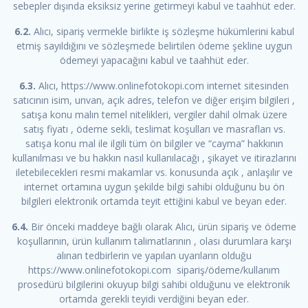
sebepler dışında eksiksiz yerine getirmeyi kabul ve taahhüt eder.
6.2.
Alıcı, sipariş vermekle birlikte iş sözleşme hükümlerini kabul
etmiş sayıldığını ve sözleşmede belirtilen ödeme şekline uygun
ödemeyi yapacağını kabul ve taahhüt eder.
6.3.
Alıcı, https://www.onlinefotokopi.com internet sitesinden
satıcının isim, unvan, açık adres, telefon ve diğer erişim bilgileri ,
satışa konu malın temel nitelikleri, vergiler dahil olmak üzere
satış fiyatı , ödeme sekli, teslimat koşulları ve masrafları vs.
satışa konu mal ile ilgili tüm ön bilgiler ve “cayma” hakkının
kullanılması ve bu hakkın nasıl kullanılacağı , şikayet ve itirazlarını
iletebilecekleri resmi makamlar vs. konusunda açık , anlaşılır ve
internet ortamına uygun şekilde bilgi sahibi olduğunu bu ön
bilgileri elektronik ortamda teyit ettiğini kabul ve beyan eder.
6.4.
Bir önceki maddeye bağlı olarak Alıcı, ürün sipariş ve ödeme
koşullarının, ürün kullanım talimatlarının , olası durumlara karşı
alınan tedbirlerin ve yapılan uyarıların olduğu
https://www.onlinefotokopi.com sipariş/ödeme/kullanım
prosedürü bilgilerini okuyup bilgi sahibi olduğunu ve elektronik
ortamda gerekli teyidi verdiğini beyan eder.