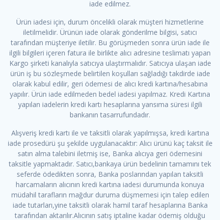
iade edilmez.
Ürün iadesi için, durum öncelikli olarak müşteri hizmetlerine
iletilmelidir. Ürünün iade olarak gönderilme bilgisi, satıcı
tarafından müşteriye iletilir. Bu görüşmeden sonra ürün iade ile
ilgili bilgileri içeren fatura ile birlikte alıcı adresine teslimatı yapan
Kargo şirketi kanalıyla satıcıya ulaştırmalıdır. Satıcıya ulaşan iade
ürün iş bu sözleşmede belirtilen koşulları sağladığı takdirde iade
olarak kabul edilir, geri ödemesi de alıcı kredi kartına/hesabına
yapılır. Ürün iade edilmeden bedel iadesi yapılmaz. Kredi Kartına
yapılan iadelerin kredi kartı hesaplarına yansıma süresi ilgili
bankanın tasarrufundadır.
Alışveriş kredi kartı ile ve taksitli olarak yapılmışsa, kredi kartına
iade prosedürü şu şekilde uygulanacaktır: Alıcı ürünü kaç taksit ile
satın alma talebini iletmiş ise, Banka alıcıya geri ödemesini
taksitle yapmaktadır. Satıcı,bankaya ürün bedelinin tamamını tek
seferde ödedikten sonra, Banka poslarından yapılan taksitli
harcamaların alıcının kredi kartına iadesi durumunda konuya
müdahil tarafların mağdur duruma düşmemesi için talep edilen
iade tutarları,yine taksitli olarak hamil taraf hesaplarına Banka
tarafından aktarılır.Alıcının satış iptaline kadar ödemiş olduğu