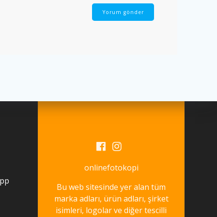
onlinefotokopi
app
Bu web sitesinde yer alan tüm
marka adları, ürün adları, şirket
isimleri, logolar ve diğer tescilli