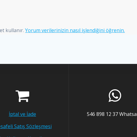
et kullanır.
Yorum verilerinizin nasıl işlendiğini öğrenin.
İptal ve İade
546 898 12 37 Whats
safeli Satış Sözleşmesi