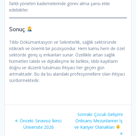
farklı yönetim kademelerinde görev alma şansı elde
edebilirler.
Sonuç
Tıbbi Dökümantasyon ve Sekreterlik, sağlık sektöründe
istikrarlı ve önemli bir pozisyondur. Hem kamu hem de özel
sektörde geniş iş imkanları sunar. Özellikle artan sağlık
hizmetleri talebi ve dijitalleşme ile birlikte, tıbbi kayıtların
doğru ve düzenli tutulması ihtiyacı her geçen gün
artmaktadır. Bu da bu alandaki profesyonellere olan ihtiyacı
sürdürmektedir.
Yazı
Sonraki
Sonraki:
Çocuk Gelişimi
gezinmesi
Önceki
yazı:
Önceki:
Sınavsız İkinci
Önlisans Mezunlarının İş
yazı:
Üniversite 2026
ve Kariyer Olanakları