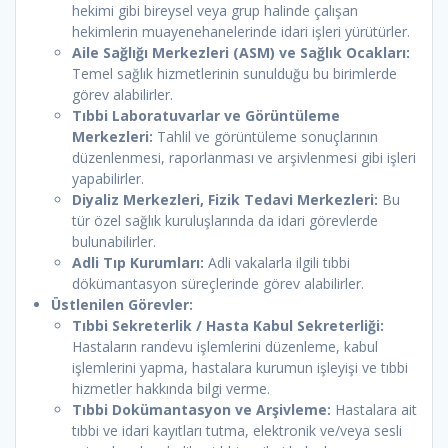
hekimi gibi bireysel veya grup halinde çalışan
hekimlerin muayenehanelerinde idari işleri yürütürler.
Aile Sağlığı Merkezleri (ASM) ve Sağlık Ocakları:
Temel sağlık hizmetlerinin sunulduğu bu birimlerde
görev alabilirler.
Tıbbi Laboratuvarlar ve Görüntüleme
Merkezleri:
Tahlil ve görüntüleme sonuçlarının
düzenlenmesi, raporlanması ve arşivlenmesi gibi işleri
yapabilirler.
Diyaliz Merkezleri, Fizik Tedavi Merkezleri:
Bu
tür özel sağlık kuruluşlarında da idari görevlerde
bulunabilirler.
Adli Tıp Kurumları:
Adli vakalarla ilgili tıbbi
dökümantasyon süreçlerinde görev alabilirler.
Üstlenilen Görevler:
Tıbbi Sekreterlik / Hasta Kabul Sekreterliği:
Hastaların randevu işlemlerini düzenleme, kabul
işlemlerini yapma, hastalara kurumun işleyişi ve tıbbi
hizmetler hakkında bilgi verme.
Tıbbi Dokümantasyon ve Arşivleme:
Hastalara ait
tıbbi ve idari kayıtları tutma, elektronik ve/veya sesli