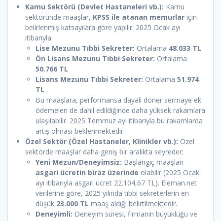
Kamu Sektörü (Devlet Hastaneleri vb.):
Kamu
sektöründe maaşlar,
KPSS ile atanan memurlar
için
belirlenmiş katsayılara göre yapılır. 2025 Ocak ayı
itibarıyla:
Lise Mezunu Tıbbi Sekreter:
Ortalama
48.033 TL
Ön Lisans Mezunu Tıbbi Sekreter:
Ortalama
50.766 TL
Lisans Mezunu Tıbbi Sekreter:
Ortalama
51.974
TL
Bu maaşlara, performansa dayalı döner sermaye ek
ödemeleri de dahil edildiğinde daha yüksek rakamlara
ulaşılabilir. 2025 Temmuz ayı itibarıyla bu rakamlarda
artış olması beklenmektedir.
Özel Sektör (Özel Hastaneler, Klinikler vb.):
Özel
sektörde maaşlar daha geniş bir aralıkta seyreder:
Yeni Mezun/Deneyimsiz:
Başlangıç maaşları
asgari ücretin biraz üzerinde
olabilir (2025 Ocak
ayı itibarıyla asgari ücret 22.104,67 TL). Eleman.net
verilerine göre, 2025 yılında tıbbi sekreterlerin en
düşük
23.000 TL
maaş aldığı belirtilmektedir.
Deneyimli:
Deneyim süresi, firmanın büyüklüğü ve