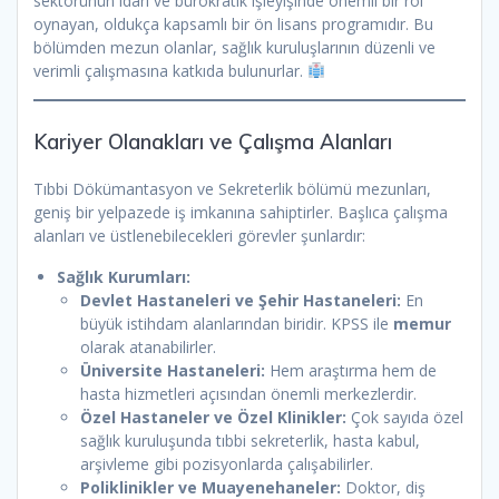
sektörünün idari ve bürokratik işleyişinde önemli bir rol
oynayan, oldukça kapsamlı bir ön lisans programıdır. Bu
bölümden mezun olanlar, sağlık kuruluşlarının düzenli ve
verimli çalışmasına katkıda bulunurlar.
Kariyer Olanakları ve Çalışma Alanları
Tıbbi Dökümantasyon ve Sekreterlik bölümü mezunları,
geniş bir yelpazede iş imkanına sahiptirler. Başlıca çalışma
alanları ve üstlenebilecekleri görevler şunlardır:
Sağlık Kurumları:
Devlet Hastaneleri ve Şehir Hastaneleri:
En
büyük istihdam alanlarından biridir. KPSS ile
memur
olarak atanabilirler.
Üniversite Hastaneleri:
Hem araştırma hem de
hasta hizmetleri açısından önemli merkezlerdir.
Özel Hastaneler ve Özel Klinikler:
Çok sayıda özel
sağlık kuruluşunda tıbbi sekreterlik, hasta kabul,
arşivleme gibi pozisyonlarda çalışabilirler.
Poliklinikler ve Muayenehaneler:
Doktor, diş