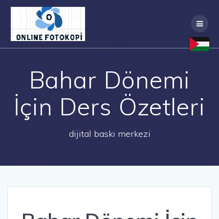
Skip
to
content
Bahar Dönemi
İçin Ders Özetleri
dijital baskı merkezi