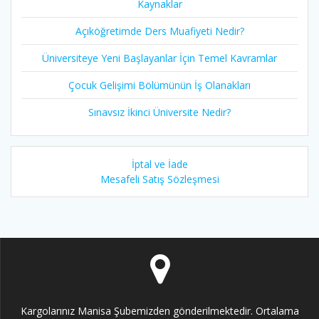
Kaynaklar
Açıköğretimde Ders Muafiyeti Nedir?
Üniversiteye Yeni Başlayanlar İçin Temel Kavramlar
Çocuk Gelişimi Bölümünün İş Olanakları
Sınavsız İkinci Üniversite Nedir?
İptal ve İade
Mesafeli Satış Sözleşmesi
Kargolarınız Manisa Şubemizden gönderilmektedir. Ortalama