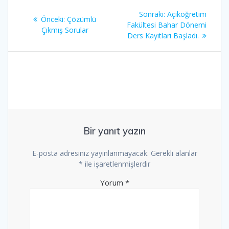
Yazı
Sonraki
Sonraki:
Açıköğretim
Önceki
Önceki:
Çözümlü
gezinmesi
yazı:
Fakültesi Bahar Dönemi
yazı:
Çıkmış Sorular
Ders Kayıtları Başladı.
Bir yanıt yazın
E-posta adresiniz yayınlanmayacak.
Gerekli alanlar
*
ile işaretlenmişlerdir
Yorum
*