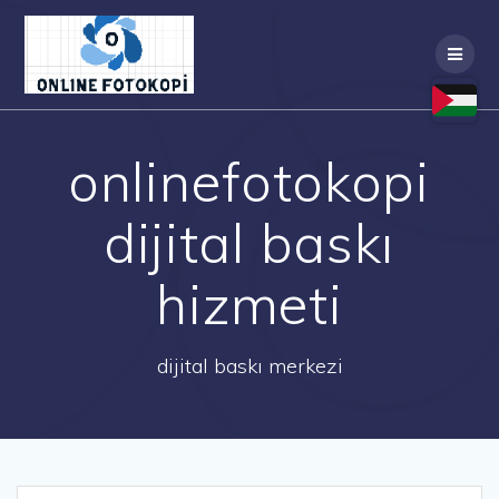
Skip
to
content
onlinefotokopi
dijital baskı
hizmeti
dijital baskı merkezi