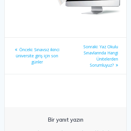
Yazı
Sonraki
Sonraki:
Yaz Okulu
Önceki
Önceki:
Sınavsız ikinci
gezinmesi
yazı:
Sınavlarında Hangi
yazı:
üniversite giriş için son
Ünitelerden
günler
Sorumluyuz?
Bir yanıt yazın